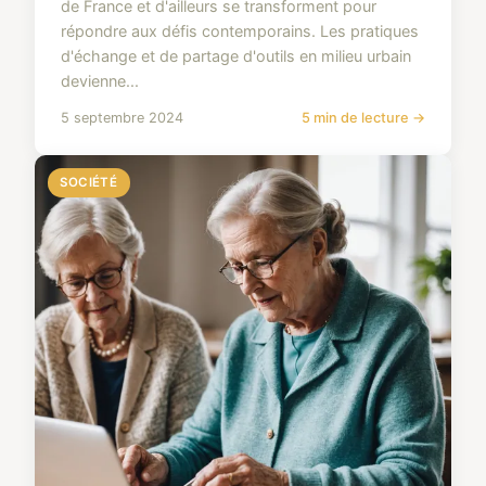
de France et d'ailleurs se transforment pour
répondre aux défis contemporains. Les pratiques
d'échange et de partage d'outils en milieu urbain
devienne...
5 septembre 2024
5 min de lecture →
SOCIÉTÉ