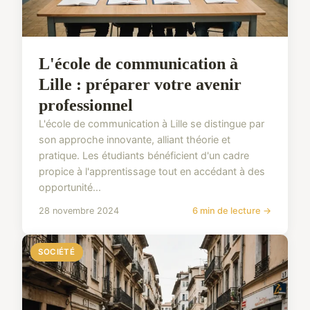
L'école de communication à
Lille : préparer votre avenir
professionnel
L'école de communication à Lille se distingue par
son approche innovante, alliant théorie et
pratique. Les étudiants bénéficient d'un cadre
propice à l'apprentissage tout en accédant à des
opportunité...
28 novembre 2024
6 min de lecture →
SOCIÉTÉ