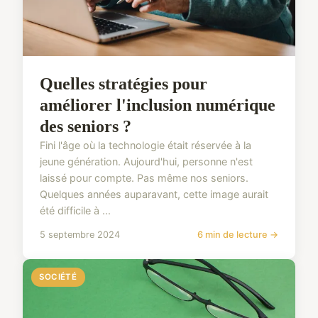
Quelles stratégies pour
améliorer l'inclusion numérique
des seniors ?
Fini l'âge où la technologie était réservée à la
jeune génération. Aujourd'hui, personne n'est
laissé pour compte. Pas même nos seniors.
Quelques années auparavant, cette image aurait
été difficile à ...
5 septembre 2024
6 min de lecture →
SOCIÉTÉ