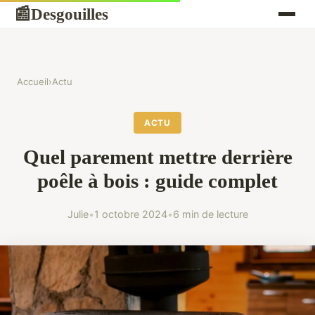
Desgouilles
📰
Accueil
›
Actu
ACTU
Quel parement mettre derrière
poêle à bois : guide complet
Julie
•
1 octobre 2024
•
6 min de lecture