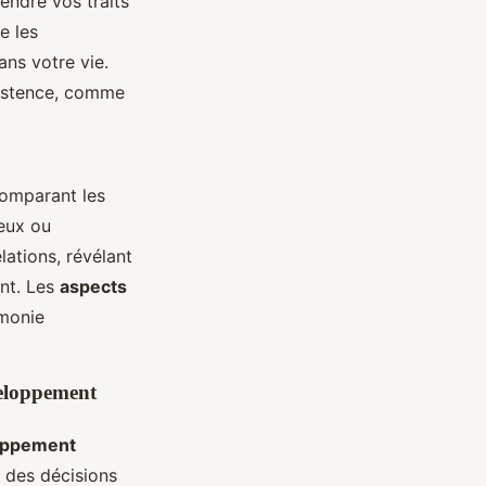
endre vos traits
ue les
ans votre vie.
xistence, comme
comparant les
eux ou
elations, révélant
ent. Les
aspects
rmonie
veloppement
oppement
e des décisions