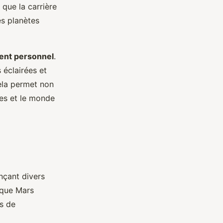
 que la carrière
es planètes
nt personnel
.
 éclairées et
ela permet non
es et le monde
nçant divers
 que Mars
ts de