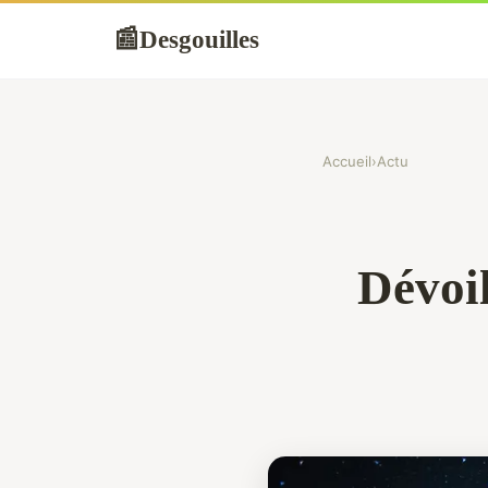
Desgouilles
📰
Accueil
›
Actu
Dévoil