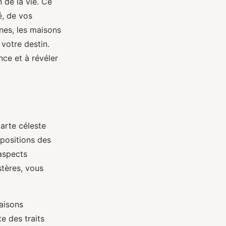
 de la vie. Ce
é, de vos
gnes, les maisons
votre destin.
nce et à révéler
arte céleste
 positions des
aspects
stères, vous
maisons
e des traits