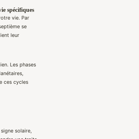
ie spécifiques
otre vie. Par
 septième se
ient leur
ien. Les phases
anétaires,
e ces cycles
signe solaire,