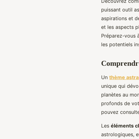
Découvrez comme
puissant outil a
aspirations et d
et les aspects 
Préparez-vous à 
les potentiels i
Comprendre
Un
thème astra
unique qui dévoi
planètes au mom
profonds de vot
pouvez consulte
Les
éléments c
astrologiques, 