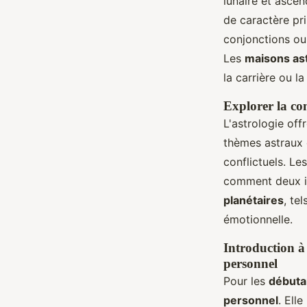
lunaire et asce
de caractère pr
conjonctions ou 
Les
maisons as
la carrière ou la
Explorer la com
L'astrologie off
thèmes astraux 
conflictuels. Les
comment deux in
planétaires
, te
émotionnelle.
Introduction à
personnel
Pour les
débuta
personnel
. Ell