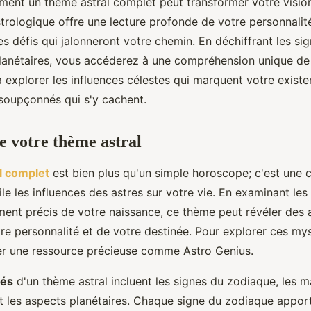
nt un thème astral complet peut transformer votre vision
strologique offre une lecture profonde de votre personnalit
es défis qui jalonneront votre chemin. En déchiffrant les si
planétaires, vous accéderez à une compréhension unique de 
explorer les influences célestes qui marquent votre existe
nsoupçonnés qui s'y cachent.
 votre thème astral
l complet
est bien plus qu'un simple horoscope; c'est une c
le les influences des astres sur votre vie. En examinant les
ent précis de votre naissance, ce thème peut révéler des 
re personnalité et de votre destinée. Pour explorer ces my
r une ressource précieuse comme Astro Genius.
lés
d'un thème astral incluent les signes du zodiaque, les 
et les aspects planétaires. Chaque signe du zodiaque apport