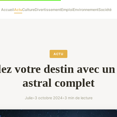
Accueil
Actu
Culture
Divertissement
Emploi
Environnement
Société
ACTU
ez votre destin avec u
astral complet
Julie
•
3 octobre 2024
•
3 min de lecture