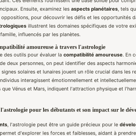
ndant. Ces éléments fournissent une base solide pour compr
incipaux. Ensuite, examinez les
aspects planétaires
, tels q
oppositions, pour découvrir les défis et les opportunités d
trologiques
illustrent les domaines spécifiques de votre e
 famille, influencés par les planètes.
patibilité amoureuse à travers l'astrologie
re des outils pour évaluer la
compatibilité amoureuse
. En 
de deux personnes, on peut identifier des aspects harmoni
 signes solaires et lunaires jouent un rôle crucial dans les r
dividus interagissent émotionnellement et intellectuellem
ls que Vénus et Mars, indiquent l'attraction physique et l'ha
 l'astrologie pour les débutants et son impact sur le dé
nts
, l'astrologie peut être un guide précieux pour le
dével
e permet d'explorer les forces et faiblesses, aidant à prendr